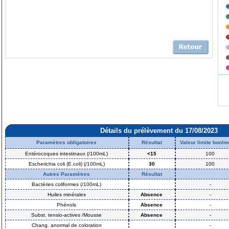
Détails du prélèvement du 17/08/2023
Paramètres obligatoires
Résultat
Valeur limite bon/
Entérocoques intestinaux (/100mL)
<15
100
Escherichia coli (E.coli) (/100mL)
30
100
Autres Paramètres
Résultat
Bactéries coliformes (/100mL)
-
Huiles minérales
Absence
-
Phénols
Absence
-
Subst. tensio-actives /Mousse
Absence
-
Chang. anormal de coloration
-