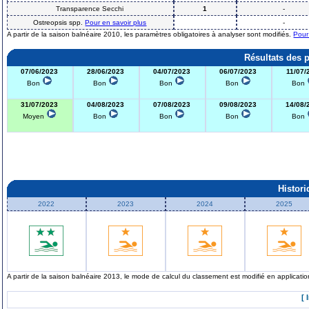
Transparence Secchi
1
-
Ostreopsis spp.
Pour en savoir plus
-
A partir de la saison balnéaire 2010, les paramètres obligatoires à analyser sont modifiés.
Pour
Résultats des 
07/06/2023
28/06/2023
04/07/2023
06/07/2023
11/07/
Bon
Bon
Bon
Bon
Bon
31/07/2023
04/08/2023
07/08/2023
09/08/2023
14/08/
Moyen
Bon
Bon
Bon
Bon
Histor
2022
2023
2024
2025
A partir de la saison balnéaire 2013, le mode de calcul du classement est modifié en applicat
[ 