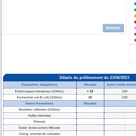
Détails du prélèvement du 23/06/2023
Paramètres obligatoires
Résultat
Valeur limite bon/
Entérocoques intestinaux (/100mL)
< 15
100
Escherichia coli (E.coli) (/100mL)
15
100
Autres Paramètres
Résultat
Bactéries coliformes (/100mL)
-
Huiles minérales
-
Phénols
-
Subst. tensio-actives /Mousse
-
Chang. anormal de coloration
-