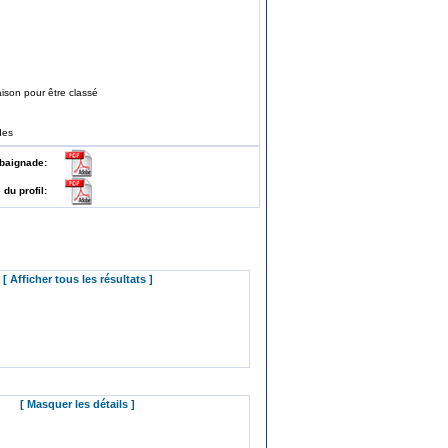
ison pour être classé
des
 de baignade:
e du profil:
[ Afficher tous les résultats ]
[ Masquer les détails ]