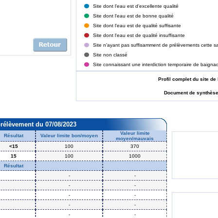
Site dont l'eau est d'excellente qualité
Site dont l'eau est de bonne qualité
Site dont l'eau est de qualité suffisante
Site dont l'eau est de qualité insuffisante
Site n'ayant pas suffisamment de prélèvements cette sa
Site non classé
Site connaissant une interdiction temporaire de baigna
Profil complet du site
Document de synthès
prélèvement du 07/08/2023
Valeur limite
Résultat
Valeur limite bon/moyen
moyen/mauvais
<15
100
370
15
100
1000
Résultat
-
-
-
-
-
-
-
-
-
-