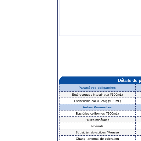
Détails du 
Paramètres obligatoires
Entérocoques intestinaux (/100mL)
Escherichia coli (E.coli) (/100mL)
Autres Paramètres
Bactéries coliformes (/100mL)
Huiles minérales
Phénols
Subst. tensio-actives /Mousse
Chang. anormal de coloration