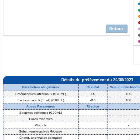
Détails du prélèvement du 24/08/2023
Paramètres obligatoires
Résultat
Valeur limite bon/
Entérocoques intestinaux (/100mL)
15
100
Escherichia coli (E.coli) (/100mL)
<15
100
Autres Paramètres
Résultat
Bactéries coliformes (/100mL)
-
Huiles minérales
-
Phénols
-
Subst. tensio-actives /Mousse
-
Chang. anormal de coloration
-