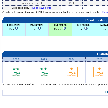
Transparence Secchi
>1,0
-
Ostreopsis spp.
Pour en savoir plus
-
A partir de la saison balnéaire 2010, les paramètres obligatoires à analyser sont modifiés.
Pour
Résultats des 
01/06/2023
21/06/2023
03/07/2023
17/07/2023
24/07/
Bon
Bon
Moyen
Bon
Bon
Histor
2022
2023
2024
2025
A partir de la saison balnéaire 2013, le mode de calcul du classement est modifié en applicat
[ 