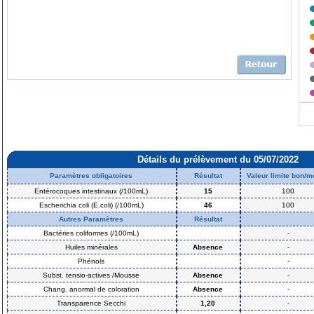
Détails du prélèvement du 05/07/2022
Paramètres obligatoires
Résultat
Valeur limite bon/
Entérocoques intestinaux (/100mL)
15
100
Escherichia coli (E.coli) (/100mL)
46
100
Autres Paramètres
Résultat
Bactéries coliformes (/100mL)
-
Huiles minérales
Absence
-
Phénols
-
Subst. tensio-actives /Mousse
Absence
-
Chang. anormal de coloration
Absence
-
Transparence Secchi
1,20
-