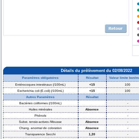
Détails du prélèvement du 02/08/2022
Paramètres obligatoires
Résultat
Valeur limite bon/
Entérocoques intestinaux (/100mL)
<15
100
Escherichia coli (E.coli) (/100mL)
<15
100
Autres Paramètres
Résultat
Bactéries coliformes (/100mL)
-
Huiles minérales
Absence
-
Phénols
-
Subst. tensio-actives /Mousse
Absence
-
Chang. anormal de coloration
Absence
-
Transparence Secchi
1,20
-