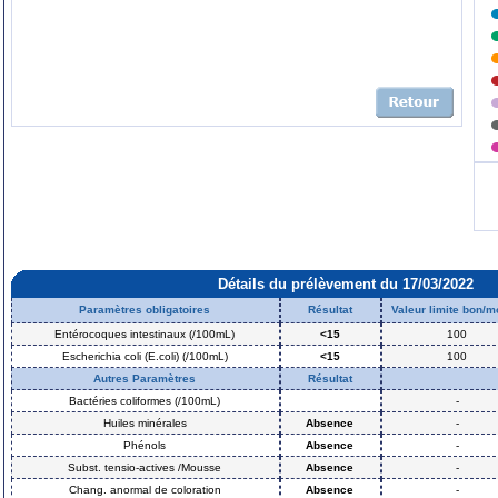
Détails du prélèvement du 17/03/2022
Paramètres obligatoires
Résultat
Valeur limite bon/
Entérocoques intestinaux (/100mL)
<15
100
Escherichia coli (E.coli) (/100mL)
<15
100
Autres Paramètres
Résultat
Bactéries coliformes (/100mL)
-
Huiles minérales
Absence
-
Phénols
Absence
-
Subst. tensio-actives /Mousse
Absence
-
Chang. anormal de coloration
Absence
-