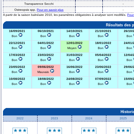
Transparence Secchi
-
Ostreopsis spp.
Pour en savoir plus
-
A partir de la saison balnéaire 2010, les paramètres obligatoires à analyser sont modifiés.
Pour
Résultats des 
16/09/2021
06/10/2021
14/10/2021
21/10/2021
26/10/
Bon
Bon
Bon
Bon
Bon
22/12/2021
04/01/2022
12/01/2022
18/01/2022
24/01/
Bon
Bon
Moyen
Bon
Bon
17/03/2022
23/03/2022
31/03/2022
05/04/2022
12/04/
Bon
Bon
Bon
Bon
Bon
23/05/2022
09/06/2022
16/06/2022
23/06/2022
29/06/
Bon
Mauvais
Bon
Bon
Bon
10/08/2022
18/08/2022
24/08/2022
07/09/2022
15/09/
Bon
Bon
Bon
Bon
Bon
Histor
2022
2023
2024
2025