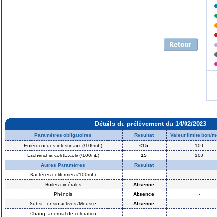
Détails du prélèvement du 14/02/2023
Paramètres obligatoires
Résultat
Valeur limite bon/
Entérocoques intestinaux (/100mL)
<15
100
Escherichia coli (E.coli) (/100mL)
15
100
Autres Paramètres
Résultat
Bactéries coliformes (/100mL)
-
Huiles minérales
Absence
-
Phénols
Absence
-
Subst. tensio-actives /Mousse
Absence
-
Chang. anormal de coloration
-