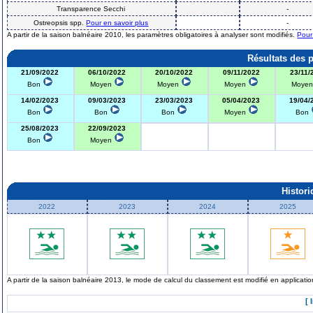
Transparence Secchi
-
Ostreopsis spp.
Pour en savoir plus
-
A partir de la saison balnéaire 2010, les paramètres obligatoires à analyser sont modifiés.
Pour
Résultats des 
21/09/2022
06/10/2022
20/10/2022
09/11/2022
23/11/
Bon
Moyen
Moyen
Moyen
Moye
14/02/2023
09/03/2023
23/03/2023
05/04/2023
19/04/
Bon
Bon
Bon
Moyen
Bon
25/08/2023
22/09/2023
Bon
Moyen
Histor
2022
2023
2024
2025
A partir de la saison balnéaire 2013, le mode de calcul du classement est modifié en applicat
[ 