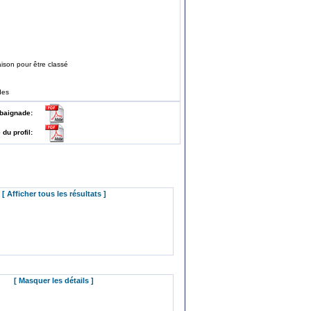
ison pour être classé
des
 de baignade:
e du profil:
[ Afficher tous les résultats ]
[ Masquer les détails ]