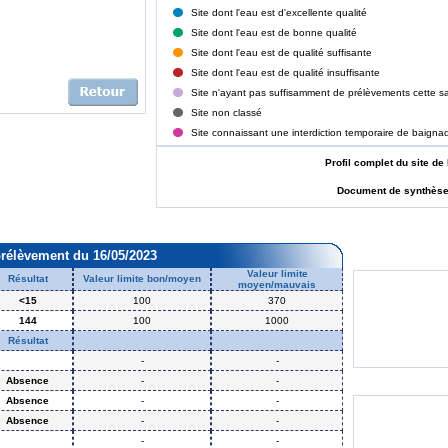
Site dont l'eau est d'excellente qualité
Site dont l'eau est de bonne qualité
Site dont l'eau est de qualité suffisante
Site dont l'eau est de qualité insuffisante
Site n'ayant pas suffisamment de prélèvements cette sa
Site non classé
Site connaissant une interdiction temporaire de baigna
Profil complet du site
Document de synthès
prélèvement du 16/05/2023
Valeur limite
Résultat
Valeur limite bon/moyen
moyen/mauvais
<15
100
370
144
100
1000
Résultat
-
-
Absence
-
-
Absence
-
-
Absence
-
-
-
-