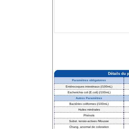
Détails du 
Paramètres obligatoires
Entérocoques intestinaux (/100mL)
Escherichia coli (E.coli) (/100mL)
Autres Paramètres
Bactéries coliformes (/100mL)
Huiles minérales
Phénols
Subst. tensio-actives /Mousse
Chang. anormal de coloration