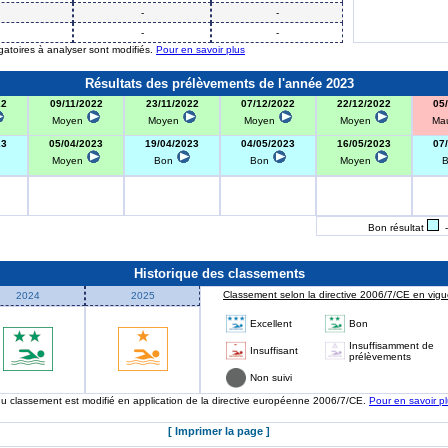
-
-
-
-
igatoires à analyser sont modifiés.
Pour en savoir plus
Résultats des prélèvements de l'année 2023
22
09/11/2022
23/11/2022
07/12/2022
22/12/2022
05
Moyen
Moyen
Moyen
Moyen
Ma
23
05/04/2023
19/04/2023
04/05/2023
16/05/2023
07
Moyen
Bon
Bon
Moyen
Bon résultat
-
Historique des classements
Classement selon la directive 2006/7/CE en vigue
2024
2025
Excellent
Bon
Insuffisamment de
Insuffisant
prélèvements
Non suivi
 du classement est modifié en application de la directive européenne 2006/7/CE.
Pour en savoir p
[ Imprimer la page ]