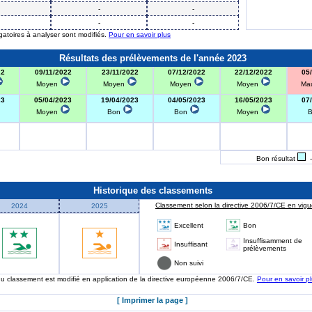
-
-
-
-
igatoires à analyser sont modifiés.
Pour en savoir plus
Résultats des prélèvements de l'année 2023
22
09/11/2022
23/11/2022
07/12/2022
22/12/2022
05
Moyen
Moyen
Moyen
Moyen
Ma
23
05/04/2023
19/04/2023
04/05/2023
16/05/2023
07
Moyen
Bon
Bon
Moyen
Bon résultat
-
Historique des classements
Classement selon la directive 2006/7/CE en vigue
2024
2025
Excellent
Bon
Insuffisamment de
Insuffisant
prélèvements
Non suivi
 du classement est modifié en application de la directive européenne 2006/7/CE.
Pour en savoir p
[ Imprimer la page ]