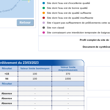
Site dont l'eau est d'excellente qualité
Site dont l'eau est de bonne qualité
Site dont l'eau est de qualité suffisante
Site dont l'eau est de qualité insuffisante
Site n'ayant pas suffisamment de prélèvements cette sa
Site non classé
Site connaissant une interdiction temporaire de baigna
Profil complet du site
Document de synthès
prélèvement du 23/03/2023
Valeur limite
Résultat
Valeur limite bon/moyen
moyen/mauvais
<15
100
370
94
100
1000
Résultat
-
-
Absence
-
-
Absence
-
-
Absence
-
-
-
-