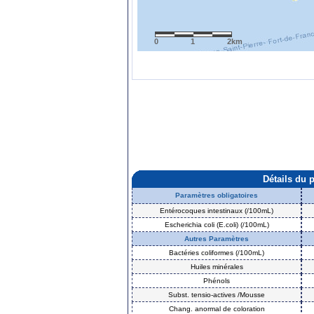
0
1
2km
Détails du 
Paramètres obligatoires
Entérocoques intestinaux (/100mL)
Escherichia coli (E.coli) (/100mL)
Autres Paramètres
Bactéries coliformes (/100mL)
Huiles minérales
Phénols
Subst. tensio-actives /Mousse
Chang. anormal de coloration