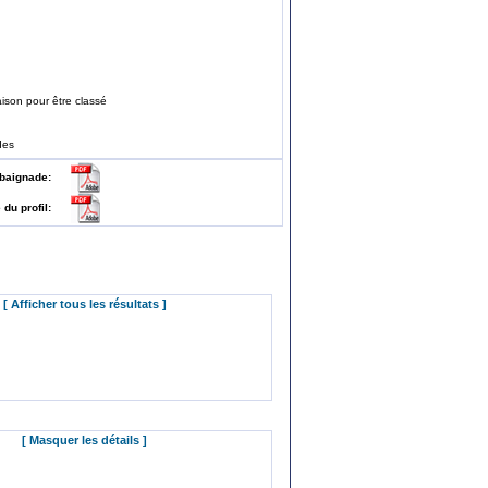
ison pour être classé
des
 de baignade:
e du profil:
[ Afficher tous les résultats ]
[ Masquer les détails ]