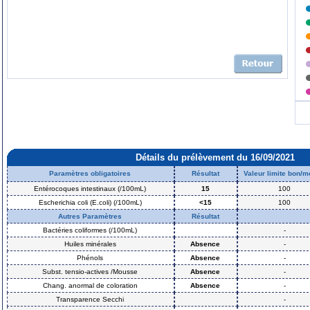
Détails du prélèvement du 16/09/2021
Paramètres obligatoires
Résultat
Valeur limite bon/
Entérocoques intestinaux (/100mL)
15
100
Escherichia coli (E.coli) (/100mL)
<15
100
Autres Paramètres
Résultat
Bactéries coliformes (/100mL)
-
Huiles minérales
Absence
-
Phénols
Absence
-
Subst. tensio-actives /Mousse
Absence
-
Chang. anormal de coloration
Absence
-
Transparence Secchi
-