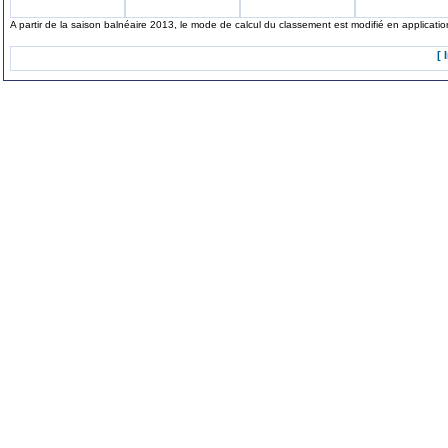
A partir de la saison balnéaire 2013, le mode de calcul du classement est modifié en applicat
[ 