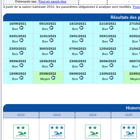
Ostreopsis spp.
Pour en savoir plus
-
A partir de la saison balnéaire 2010, les paramètres obligatoires à analyser sont modifiés.
Pour
Résultats des 
16/09/2021
05/10/2021
14/10/2021
21/10/2021
27/10/
Bon
Bon
Bon
Bon
Bon
03/01/2022
11/01/2022
19/01/2022
25/01/2022
02/02/
Bon
Bon
Bon
Bon
Bon
23/03/2022
30/03/2022
07/04/2022
12/04/2022
21/04/
Bon
Bon
Bon
Bon
Bon
09/06/2022
16/06/2022
23/06/2022
30/06/2022
08/07/
Bon
Bon
Bon
Bon
Bon
19/08/2022
25/08/2022
09/09/2022
13/09/2022
22/09/
Bon
Moyen
Bon
Bon
Moye
Histor
2022
2023
2024
2025