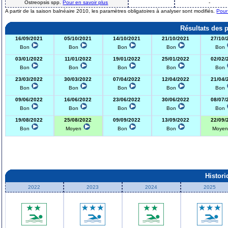
Ostreopsis spp.
Pour en savoir plus
-
A partir de la saison balnéaire 2010, les paramètres obligatoires à analyser sont modifiés.
Pour
Résultats des 
16/09/2021
05/10/2021
14/10/2021
21/10/2021
27/10/
Bon
Bon
Bon
Bon
Bon
03/01/2022
11/01/2022
19/01/2022
25/01/2022
02/02/
Bon
Bon
Bon
Bon
Bon
23/03/2022
30/03/2022
07/04/2022
12/04/2022
21/04/
Bon
Bon
Bon
Bon
Bon
09/06/2022
16/06/2022
23/06/2022
30/06/2022
08/07/
Bon
Bon
Bon
Bon
Bon
19/08/2022
25/08/2022
09/09/2022
13/09/2022
22/09/
Bon
Moyen
Bon
Bon
Moye
Histor
2022
2023
2024
2025