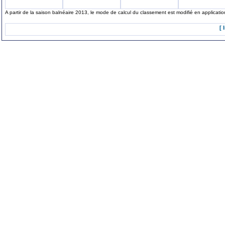
A partir de la saison balnéaire 2013, le mode de calcul du classement est modifié en applicat
[ 