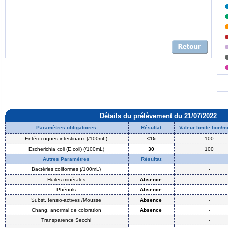
Détails du prélèvement du 21/07/2022
Paramètres obligatoires
Résultat
Valeur limite bon/
Entérocoques intestinaux (/100mL)
<15
100
Escherichia coli (E.coli) (/100mL)
30
100
Autres Paramètres
Résultat
Bactéries coliformes (/100mL)
-
Huiles minérales
Absence
-
Phénols
Absence
-
Subst. tensio-actives /Mousse
Absence
-
Chang. anormal de coloration
Absence
-
Transparence Secchi
-