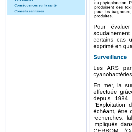
du phytoplancton. P
Conséquences sur la santé
produisent des toxi
Conseils sanitaires
pour les baigneurs, 
produites.
Pour évalue
soudainement
certains cas 
exprimé en quan
Surveillance
Les ARS parti
cyanobactéries
En mer, la su
effectuée grâ
depuis 1984 
l’Exploitati
échéant, être 
recherches, la
impliqués dan
CERBOM (Cen