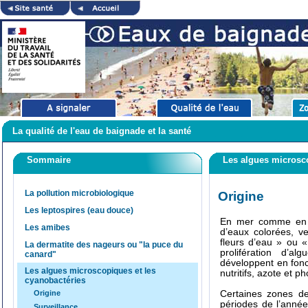
La qualité de l'eau de baignade et la santé
Sommaire
Les algues microsco
La pollution microbiologique
Origine
Les leptospires (eau douce)
En mer comme en 
Les amibes
d’eaux colorées, 
fleurs d’eau » ou 
La dermatite des nageurs ou "la puce du
prolifération d’a
canard"
développent en fonct
Les algues microscopiques et les
nutritifs, azote et 
cyanobactéries
Origine
Certaines zones d
périodes de l’année
Surveillance